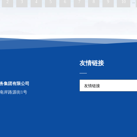
2
3
4
5
6
7
8
9
10
..
友情链接
务集团有限公司
南岸路源街1号