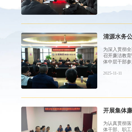
清源水务
为深入贯彻全
召开廉洁教育
体中层干部参
2025-11-11
开展集体廉
为认真贯彻落
体干部、职工