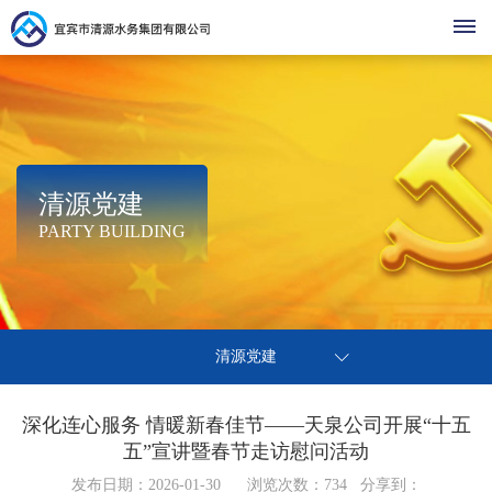
首
页
走
清源党建
集
进
清
PARTY BUILDING
团
清
清
源
清
简
源
介
源
动
党
源
营
热
组
建
清源党建
点
态
党
办
织
商
公
之
基
事
架
声
建
深化连心服务 情暖新春佳节——天泉公司开展“十五
环
停
层
示
营
指
构
五”宣讲暨春节走访慰问活动
廉
水
动
南
企
境
公
办
发布日期：2026-01-30 浏览次数：
洁
734
分享到：
业