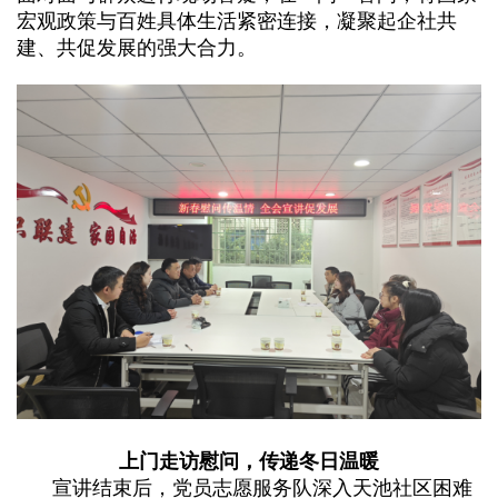
宏观政策与百姓具体生活紧密连接，凝聚起企社共
务
建、共促发展的强大合力。
通
知
信
访
举
报
上门走访慰问，传递冬日温暖
宣讲结束后，党员志愿服务队深入天池社区困难