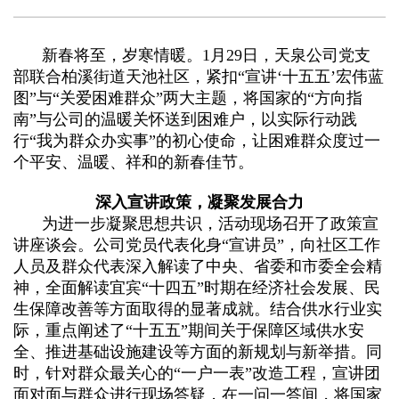
公
态
业
业
事
清
告
企
告
网
务
文
指
源
新春将至，岁寒情暖。1月29日，天泉公司党支
水
业
办
化
南
部联合柏溪街道天池社区，紧扣“宣讲‘十五五’宏伟蓝
二
厅
质
培
理
图”与“关爱困难群众”两大主题，将国家的“方向指
用
十
公
训
南”与公司的温暖关怀送到困难户，以实际行动践
网
水
大
行“我为群众办实事”的初心使命，让困难群众度过一
告
安
上
知
专
个平安、温暖、祥和的新春佳节。
政
全
业
识
栏
策
生
深入宣讲政策，凝聚发展合力
务
网
党
为进一步凝聚思想共识，活动现场召开了政策宣
法
产
办
上
史
讲座谈会。公司党员代表化身“宣讲员”，向社区工作
规
理
人员及群众代表深入解读了中央、省委和市委全会精
报
专
各
流
神，全面解读宜宾“十四五”时期在经济社会发展、民
装
栏
类
生保障改善等方面取得的显著成就。结合供水行业实
程
际，重点阐述了“十五五”期间关于保障区域供水安
公
视
全、推进基础设施建设等方面的新规划与新举措。同
示
频
时，针对群众最关心的“一户一表”改造工程，宣讲团
服
面对面与群众进行现场答疑，在一问一答间，将国家