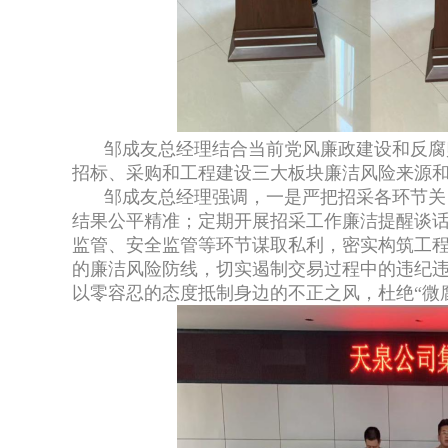
邹成友总经理结合当前党风廉政建设和反腐
招标、采购和工程建设三大板块廉洁风险来源
邹成友总经理强调，一是严把招采各环节关
结果公平精准；定期开展招采工作廉洁提醒谈
监管、安全监管等环节谋取私利，密实构筑工
的廉洁风险防线，切实遏制交易过程中的违纪
以零容忍的态度抵制身边的不正之风，杜绝“微