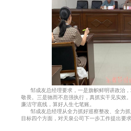
邹成友总经理要求，一是旗帜鲜明讲政治，
敬畏。三是驰而不息强执行，真抓实干见实效
廉洁守底线，算好人生七笔账。
邹成友总经理从全力抓好巡察整改、全力抓
目标四个方面，对天泉公司下一步工作提出要