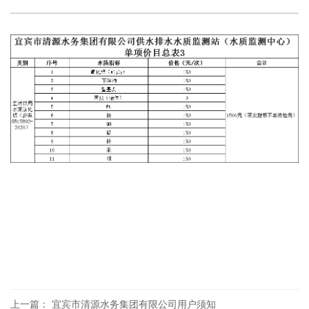
公
态
业
业
事
清
告
企
告
网
务
文
指
源
水
业
办
化
南
二
厅
质
培
理
用
十
公
训
网
水
大
告
安
上
知
专
政
全
业
识
栏
策
生
务
网
党
法
产
办
上
史
规
理
报
专
各
流
装
栏
类
程
公
视
示
频
服
上一篇： 宜宾市清源水务集团有限公司用户须知