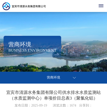
首
页
走
营商环境
集
进
清
BUSINESS ENVIRONMENT
团
清
清
源
清
简
源
介
源
动
党
源
营
热
组
建
营商环境
点
态
党
办
织
商
公
之
基
事
架
声
建
宜宾市清源水务集团有限公司供水排水水质监测站
环
停
层
示
营
指
构
（水质监测中心）单项价目总表3（聚氯化铝）
廉
水
动
南
企
境
公
办
发布日期：2025-09-19 浏览次数：
洁
1674
分享到：
业