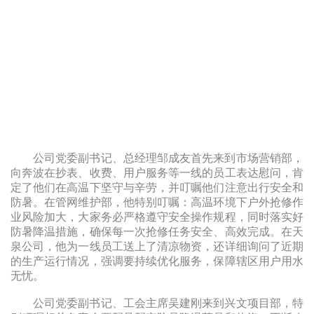
务
通
知
信
访
举
报
公司党委副书记、总经理邹成友首先来到市场营销部，
向奔波在抄表、收费、用户服务等一线的员工表达慰问，肯
定了他们在高温下坚守与辛劳，并叮嘱他们注意出行安全和
防暑。在管网维护部，他特别叮嘱：高温环境下户外抢修作
业风险加大，大家务必严格遵守安全操作规程，同时落实好
防暑降温措施，确保每一次抢修任务安全、高效完成。在天
泉公司，他为一线员工送上了清凉物资，还详细询问了近期
的生产运行情况，强调要持续优化服务，保障辖区用户用水
无忧。
公司党委副书记、工会主席吴建刚来到兴文项目部，特