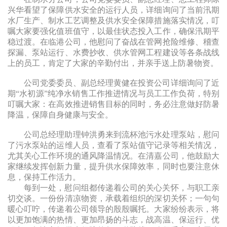
兴华看望了保障供水安全的运行人员，详细询问了当前汛期
水厂生产、制水工艺调整及供水安全保障措施落实情况，叮
嘱大家要强化值班值守，以最佳状态投入工作，确保汛期平
稳过渡。在临港公司，他慰问了奋战在管网抢险维修、稽查
探漏、泵站运行、水费抄收、供水管网工程建设等各条战线
上的员工，肯定了大家的辛勤付出，并亲手送上防暑物资。
公司党委委员、副总经理黄健在投资公司详细询问了近
期“水初源”纯净水销售工作推进情况与员工工作负荷，特别
叮嘱大家：在高效推进销售目标的同时，务必注意做好防暑
降温，保障自身健康与安全。
公司总经理助理钟洪勇来到流杯池污水处理泵站，慰问
了污水泵站的运维人员，查看了泵站值守记录等相关情况，
尤其关心工作环境的通风降温情况。在清嘉公司，他鼓励大
家继续发挥创新力量，提升供水保障效率，同时也要注意休
息，保持工作活力。
每到一处，慰问组都传递着公司的关心关怀，与职工亲
切交谈。一份份清凉物资，承载着组织的深切关怀；一句句
暖心叮咛，传递着公司领导的殷殷嘱托。大家纷纷表示，将
以更加饱满的热情、更加昂扬的斗志，战高温、保运行、优