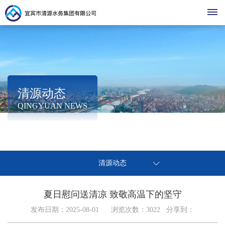
首
页
走
清源动态
集
进
清
QINGYUAN NEWS
团
清
清
源
清
简
源
介
源
动
党
源
营
热
组
建
清源动态
点
态
党
办
织
商
公
之
基
事
架
声
建
夏日慰问送清凉 致敬高温下的坚守
环
停
层
示
营
指
构
廉
发布日期：2025-08-01 浏览次数：
3022
分享到：
水
动
南
企
境
公
办
洁
业