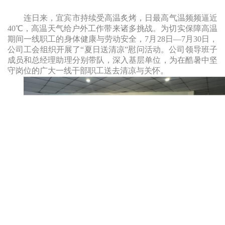
公
态
业
业
事
清
告
连日来，宜宾市持续受高温炙烤，日最高气温频频逼近
企
告
网
务
文
指
源
40℃，高温天气给户外工作带来诸多挑战。为切实保障高温
水
业
办
化
期间一线职工的身体健康与劳动安全，7月28日—7月30日，
南
二
厅
质
培
公司工会组织开展了“夏日送清凉”慰问活动。公司领导班子
理
用
十
成员和总经理助理分别带队，深入基层单位，为在酷暑中坚
公
训
网
守岗位的广大一线干部职工送去清凉与关怀。
水
大
告
安
上
知
专
政
全
业
识
栏
策
生
务
网
党
法
产
办
上
史
规
理
报
专
各
流
装
栏
类
程
公
视
示
频
服