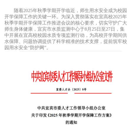
公
态
业
业
事
清
告
随着
2025年秋季学期开学临近，师生用水安全成为校园
企
告
网
务
文
指
源
开学保障工作的关键一环。为深入贯彻落实在宜高校2025年
水
业
办
化
秋季学期开学保障工作推进会议的核心要求，切实守护广大
南
二
厅
质
培
师生身体健康，宜宾市水质监测中心于8月25日至27日，集
理
用
十
中开展在宜高校校园水质专项监测行动，为高校开学期间供
公
训
网
水保障、问题协调提供了科学精准的技术支撑，提前筑牢校
水
大
告
园用水安全“防护网”。
安
上
知
专
政
全
业
识
栏
策
生
务
网
党
法
产
办
上
史
规
理
报
专
各
流
装
栏
类
程
公
视
示
频
服