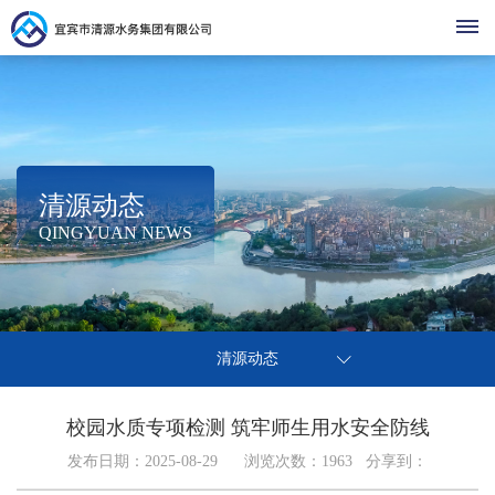
首
页
走
清源动态
集
进
清
QINGYUAN NEWS
团
清
清
源
清
简
源
介
源
动
党
源
营
热
组
建
清源动态
点
态
党
办
织
商
公
之
基
事
架
声
建
校园水质专项检测 筑牢师生用水安全防线
环
停
层
示
营
指
构
廉
发布日期：2025-08-29 浏览次数：
1963
分享到：
水
动
南
企
境
公
办
洁
业