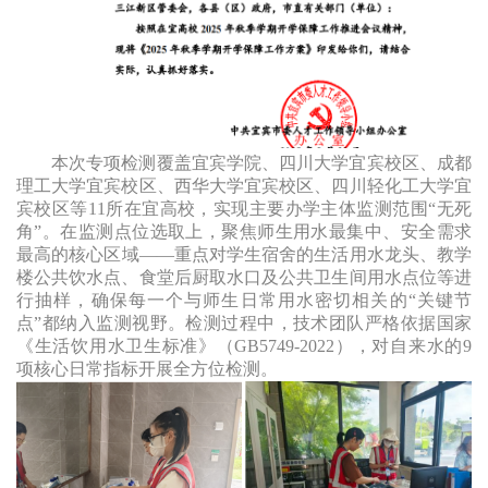
务
通
知
信
访
本次专项检测覆盖宜宾学院、四川大学宜宾校区、成都
理工大学宜宾校区、西华大学宜宾校区、四川轻化工大学宜
举
宾校区等11所在宜高校，实现主要办学主体监测范围“无死
报
角”。在监测点位选取上，聚焦师生用水最集中、安全需求
最高的核心区域——重点对学生宿舍的生活用水龙头、教学
楼公共饮水点、食堂后厨取水口及公共卫生间用水点位等进
行抽样，确保每一个与师生日常用水密切相关的“关键节
点”都纳入监测视野。检测过程中，技术团队严格依据国家
《生活饮用水卫生标准》（GB5749-2022），对自来水的9
项核心日常指标开展全方位检测。