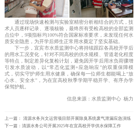
通过现场快速检测与实验室精密分析相结合的方式，技
术人员逐样记录、逐项核验，最终所有受检高校的全部监测
点位中，9项指标均100%符合国家标准要求，未发现任何水
质安全隐患，为开学后师生正常用水奠定了坚实基础。
下一步，宜宾市水质监测中心将持续跟踪各高校开学后
的用水工况变化，针对不同高校的供水规模、管道老化程度
等特点，制定差异化复检计划，避免因开学后用水负荷骤增
引发水质波动，以“常态化监测+应急响应”的双重保障模
式，切实守护师生用水健康，确保每一位师生都能喝上“放
心水、安全水”，为在宜高校秋季学期平稳开学、有序办学
保驾护航。
信息来源：水质监测中心 杨力
上一篇： 清源水务兴文运营项目部开展除臭系统废气泄漏应急演练
下一篇：清源水务公司开展2025年在宜高校开学供水保障工作