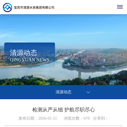
首
页
走
清源动态
集
进
清
QINGYUAN NEWS
团
清
清
源
清
简
源
介
源
动
党
源
营
热
组
建
清源动态
点
态
党
办
织
商
公
之
基
事
架
声
建
检测从严从细 护航尽职尽心
环
停
层
示
营
指
构
廉
发布日期：2026-01-21 浏览次数：
678
分享到：
水
动
南
企
境
公
办
洁
业