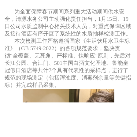
公
态
业
业
事
清
告
为全面保障春节期间系列重大活动期间供水安
企
告
网
务
文
指
源
全，清源水务公司主动强化责任担当，1月15日、19
水
业
办
化
南
日公司水质监测中心相关技术人员，对重点保障区域
二
厅
质
培
理
及接待酒店有序开展了系统性的水质抽样检测工作。
用
十
公
训
本次检测工作严格遵循国家《生活饮用水卫生标
网
水
大
准》（GB 5749-2022）的各项规范要求，坚决贯
告
安
上
知
专
彻“全覆盖、无死角、严标准、快响应”原则，先后对
政
全
业
长江公园、合江门、501中国白酒文化圣地、鲁能皇
识
栏
策
生
冠假日酒店等共计7个具有代表性的采样点，进行了
务
党
法
产
规范的现场测定（包括浑浊度、消毒剂余量等关键指
办
史
标）并完成样品采集。
规
理
专
各
流
栏
类
程
公
视
示
频
服