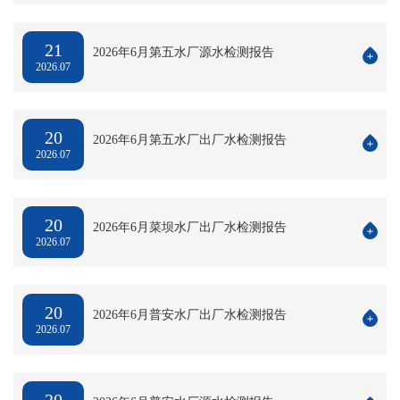
公
态
业
业
事
清
告
企
告
网
务
文
21
指
源
2026年6月第五水厂源水检测报告
水
业
办
2026.07
化
南
二
厅
质
培
理
用
十
公
训
网
水
大
20
告
2026年6月第五水厂出厂水检测报告
安
上
2026.07
知
专
政
全
业
识
栏
策
生
务
网
党
20
法
产
2026年6月菜坝水厂出厂水检测报告
办
上
2026.07
史
规
理
报
专
各
流
装
栏
类
20
程
2026年6月普安水厂出厂水检测报告
2026.07
公
视
示
频
服