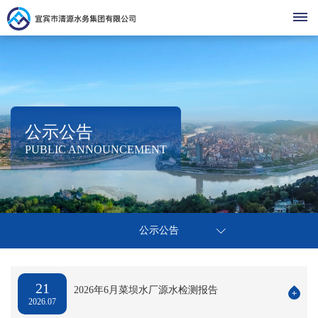
首
页
走
公示公告
集
进
清
PUBLIC ANNOUNCEMENT
团
清
清
源
清
简
源
介
源
动
党
源
营
热
组
建
公示公告
点
态
党
办
织
商
公
之
基
事
架
声
建
环
停
层
示
营
指
构
21
2026年6月菜坝水厂源水检测报告
廉
水
动
2026.07
南
企
境
公
办
洁
业