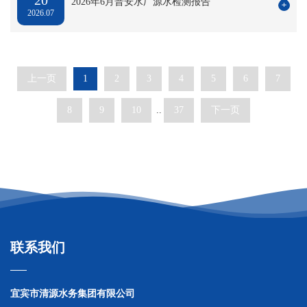
20
2026年6月普安水厂源水检测报告
2026.07
务
通
知
信
上一页
1
2
3
4
5
6
7
访
8
9
10
..
37
下一页
举
报
联系我们
宜宾市清源水务集团有限公司